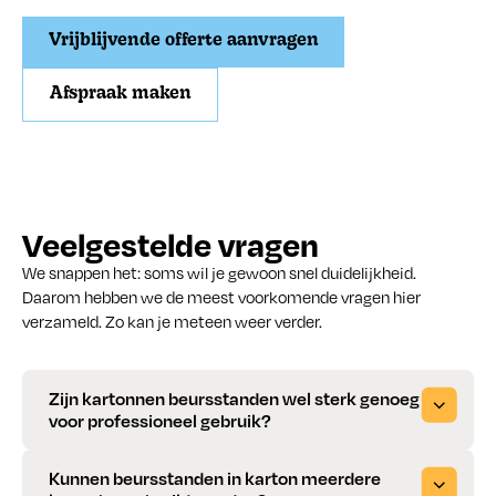
Vrijblijvende offerte aanvragen
Afspraak maken
Veelgestelde vragen
We snappen het: soms wil je gewoon snel duidelijkheid.
Daarom hebben we de meest voorkomende vragen hier
verzameld. Zo kan je meteen weer verder.
Zijn kartonnen beursstanden wel sterk genoeg
voor professioneel gebruik?
Ja. Wij werken met
Re-board® panelen
, dit zijn zogenaamde
Kunnen beursstanden in karton meerdere
papercore boards
. Deze hebben een veel hogere densiteit en