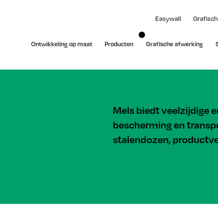
Easywall
Grafisch
Ontwikkeling op maat
Producten
Grafische afwerking
Mels biedt veelzijdige 
bescherming en transpo
stalendozen, productve