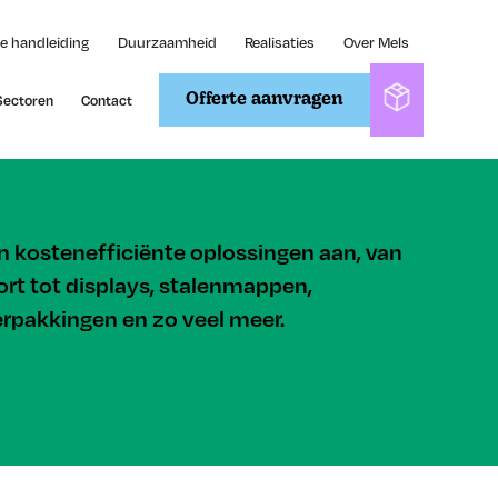
e handleiding
Duurzaamheid
Realisaties
Over Mels
Sectoren
Contact
Offerte aanvragen
en kostenefficiënte oplossingen aan, van
rt tot displays, stalenmappen,
rpakkingen en zo veel meer.