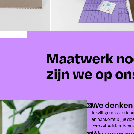
Maatwerk no
zijn we op on
We denken 
Je wilt geen standaard
en aankomt bij je do
verhaal. Advies, bege
We gaan res