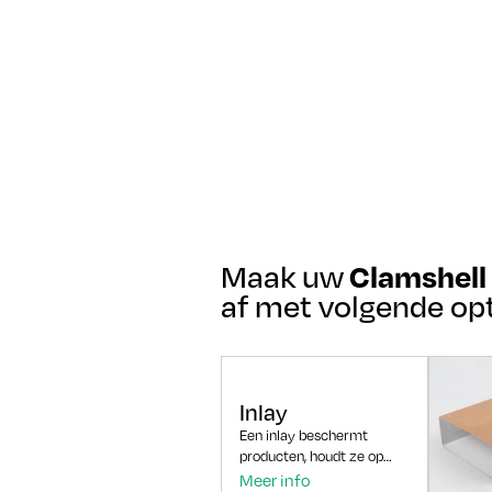
Maak uw
Clamshell
af met volgende op
Inlay
Een inlay beschermt
producten, houdt ze op
hun plaats, verbetert de
Meer info