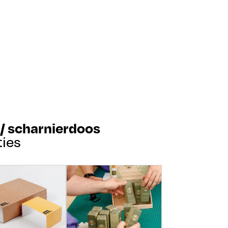
 / scharnierdoos
ties