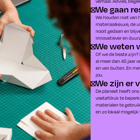
verhaal. Advies, bege
We gaan res
We houden niet van hal
materiaalkeuze, de u
nooit gedaan en blij
innovatiever en duur
We weten 
Of we de beste zijn?
al meer dan 45 jaar 
en van buiten. En met
jou.
We zijn er 
De planeet heeft ons
voetafdruk te beperk
materialen te gebrui
en zo lokaal mogelijk