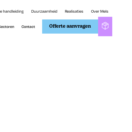
e handleiding
Duurzaamheid
Realisaties
Over Mels
Sectoren
Contact
Offerte aanvragen