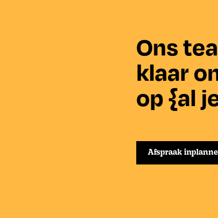
Ons tea
klaar o
op {al j
Afspraak inplann