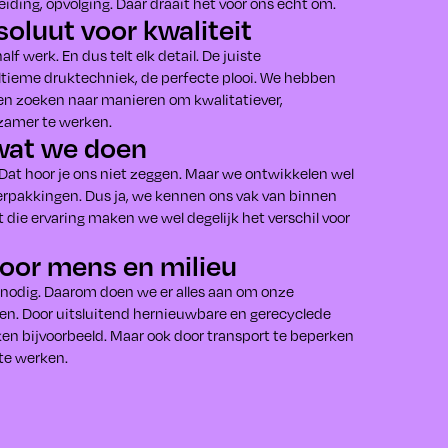
leiding, opvolging. Daar draait het voor ons echt om.
oluut voor kwaliteit
f werk. En dus telt elk detail. De juiste
ltieme druktechniek, de perfecte plooi. We hebben
ven zoeken naar manieren om kwalitatiever,
zamer te werken.
wat we doen
 Dat hoor je ons niet zeggen. Maar we ontwikkelen wel
verpakkingen. Dus ja, we kennen ons vak van binnen
 die ervaring maken we wel degelijk het verschil voor
voor mens en milieu
 nodig. Daarom doen we er alles aan om onze
en. Door uitsluitend hernieuwbare en gerecyclede
ken bijvoorbeeld. Maar ook door transport te beperken
 te werken.