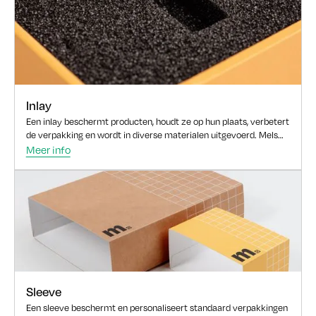
Inlay
Een inlay beschermt producten, houdt ze op hun plaats, verbetert
de verpakking en wordt in diverse materialen uitgevoerd. Mels
ontwikkelt de juiste inlay voor uw product.
Meer info
Sleeve
Een sleeve beschermt en personaliseert standaard verpakkingen