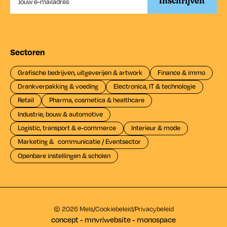
Sectoren
Grafische bedrijven, uitgeverijen & artwork
Finance & immo
Drankverpakking & voeding
Electronica, IT & technologie
Retail
Pharma, cosmetica & healthcare
Industrie, bouw & automotive
Logistic, transport & e-commerce
Interieur & mode
Marketing & communicatie / Eventsector
Openbare instellingen & scholen
© 2026 Mels
/
Cookiebeleid
/
Privacybeleid
concept - m
a
n
e
u
v
e
r
|
website - monospace