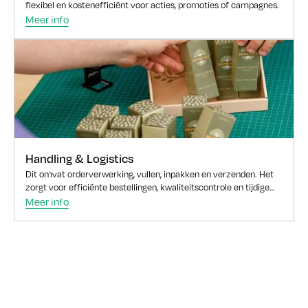
flexibel en kostenefficiënt voor acties, promoties of campagnes.
Meer info
Handling & Logistics
Dit omvat orderverwerking, vullen, inpakken en verzenden. Het
zorgt voor efficiënte bestellingen, kwaliteitscontrole en tijdige
levering.
Meer info