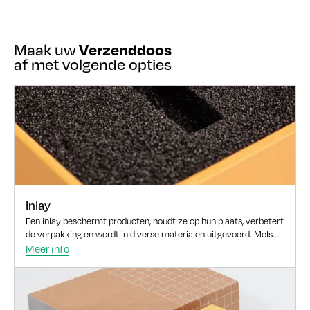
Verzenddoos
Maak uw
af met volgende opties
Inlay
Een inlay beschermt producten, houdt ze op hun plaats, verbetert
de verpakking en wordt in diverse materialen uitgevoerd. Mels
ontwikkelt de juiste inlay voor uw product.
Meer info