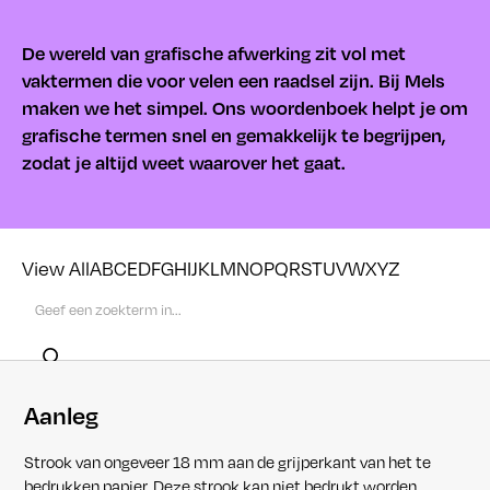
De wereld van grafische afwerking zit vol met
vaktermen die voor velen een raadsel zijn. Bij Mels
maken we het simpel. Ons woordenboek helpt je om
grafische termen snel en gemakkelijk te begrijpen,
zodat je altijd weet waarover het gaat.
View All
A
B
C
E
D
F
G
H
I
J
K
L
M
N
O
P
Q
R
S
T
U
V
W
X
Y
Z
Aanleg
Strook van ongeveer 18 mm aan de grijperkant van het te
bedrukken papier. Deze strook kan niet bedrukt worden,