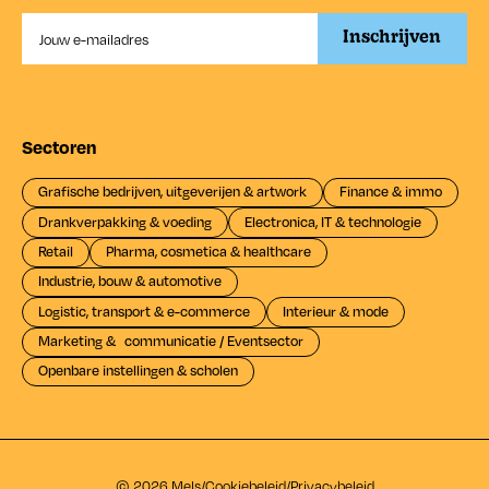
Sectoren
Grafische bedrijven, uitgeverijen & artwork
Finance & immo
Drankverpakking & voeding
Electronica, IT & technologie
Retail
Pharma, cosmetica & healthcare
Industrie, bouw & automotive
Logistic, transport & e-commerce
Interieur & mode
Marketing & communicatie / Eventsector
Openbare instellingen & scholen
© 2026 Mels
/
Cookiebeleid
/
Privacybeleid